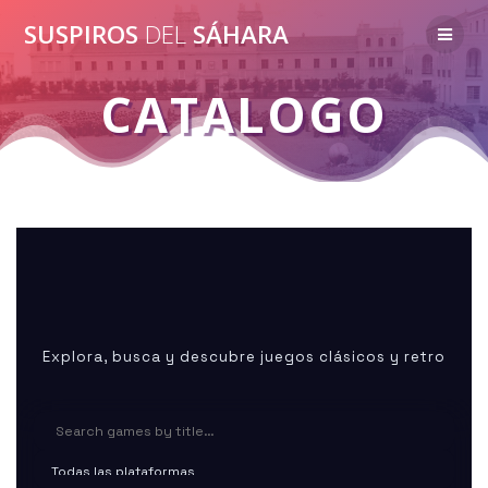
Saltar
SUSPIROS
DEL
SÁHARA
al
contenido
CATALOGO
CATÁLOGO DE JUEGOS
Explora, busca y descubre juegos clásicos y retro